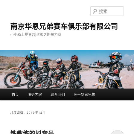
跳
跳
至
至
搜
主
副
索
内
内
南京华恩兄弟赛车俱乐部有限公司
容
容
小小骑士夏令营|丝绸之路拉力赛
区
区
域
域
主
首页
服务内容
联系我们
关于华恩兄弟
页
月度归档：
2019年12月
铁教练的抖音号